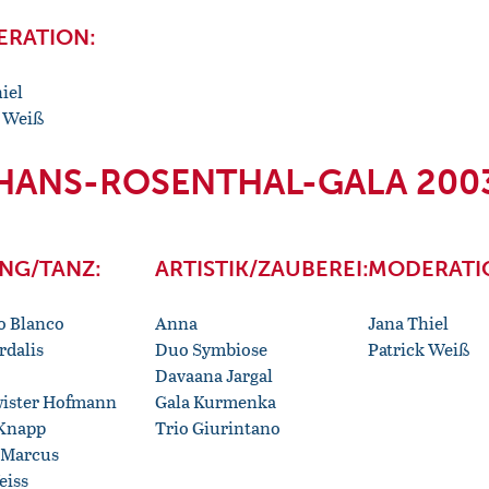
RATION:
iel
k Weiß
HANS-ROSENTHAL-GALA 200
NG/TANZ:
ARTISTIK/ZAUBEREI:
MODERATI
o Blanco
Anna
Jana Thiel
rdalis
Duo Symbiose
Patrick Weiß
Davaana Jargal
ister Hofmann
Gala Kurmenka
Knapp
Trio Giurintano
 Marcus
eiss