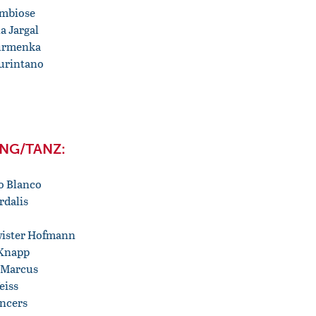
mbiose
a Jargal
urmenka
iurintano
NG/TANZ:
o Blanco
rdalis
ister Hofmann
Knapp
 Marcus
eiss
ancers