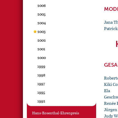
2006
MODE
2005
Jana Th
2004
Patric
2003
2002
2001
2000
GESA
1999
1998
Robert
1997
Kiki Co
Ela
1995
Geschw
1992
Renée 
Jürgen
Hans-Rosenthal-Ehrenpreis
Judy W