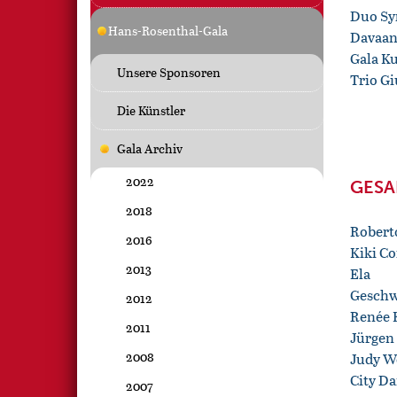
Duo Sy
Hans-Rosenthal-Gala
Davaan
Gala K
Unsere Sponsoren
Trio G
Die Künstler
Gala Archiv
2022
GESA
2018
Robert
2016
Kiki Co
2013
Ela
Geschw
2012
Renée 
2011
Jürgen
2008
Judy W
City D
2007