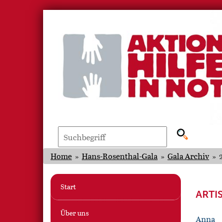
Home
»
Hans-Rosenthal-Gala
»
Gala Archiv
»
Start
ARTI
Über uns
Anna