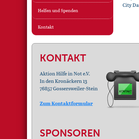
City D
Helfen und Spenden
Kontakt
KONTAKT
Aktion Hilfe in Not e.V.
In den Kronäckern 13
76857 Gossersweiler-Stein
Zum Kontaktformular
SPONSOREN