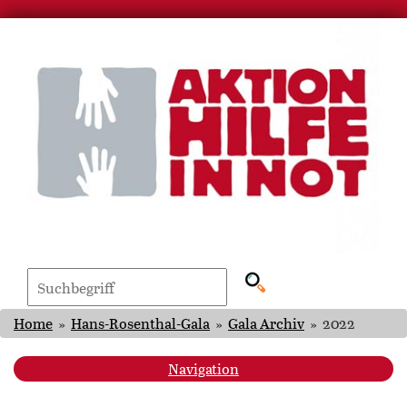
Home
»
Hans-Rosenthal-Gala
»
Gala Archiv
»
2022
Navigation